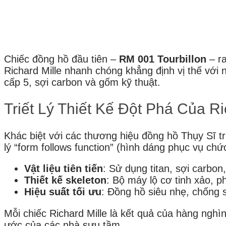
Chiếc đồng hồ đầu tiên –
RM 001 Tourbillon
– ra
Richard Mille nhanh chóng khẳng định vị thế với 
cấp 5, sợi carbon và gốm kỹ thuật.
Triết Lý Thiết Kế Đột Phá Của Ri
Khác biệt với các thương hiệu đồng hồ Thụy Sĩ tr
lý “form follows function” (hình dáng phục vụ ch
Vật liệu tiên tiến
: Sử dụng titan, sợi carbo
Thiết kế skeleton
: Bộ máy lộ cơ tinh xảo, ph
Hiệu suất tối ưu
: Đồng hồ siêu nhẹ, chống 
Mỗi chiếc Richard Mille là kết quả của hàng nghìn
ước của các nhà sưu tầm.