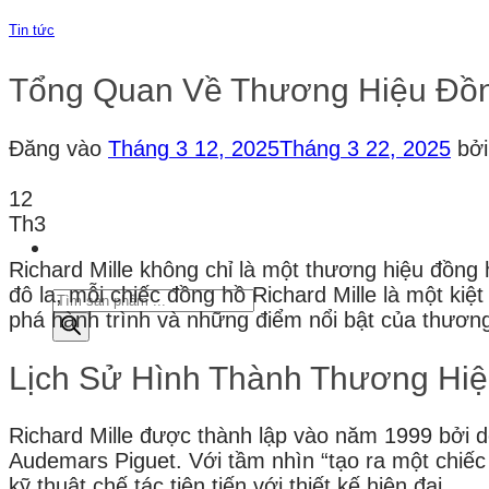
phẩm
Tin tức
Tổng Quan Về Thương Hiệu Đồng
Đăng vào
Tháng 3 12, 2025
Tháng 3 22, 2025
bở
12
Th3
Richard Mille không chỉ là một thương hiệu đồng h
đô la, mỗi chiếc đồng hồ Richard Mille là một ki
Tìm
phá hành trình và những điểm nổi bật của thương
kiếm
sản
Lịch Sử Hình Thành Thương Hiệu
phẩm
Richard Mille được thành lập vào năm 1999 bởi 
Audemars Piguet. Với tầm nhìn “tạo ra một chiếc 
kỹ thuật chế tác tiên tiến với thiết kế hiện đại.