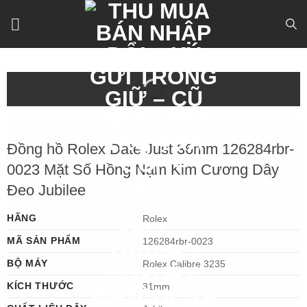
Bỏ
qua
nội
dung
Đồng hồ Rolex Date Just 36mm 126284rbr-
0023 Mặt Số Hồng Nạm Kim Cương Dây
Đeo Jubilee
HÃNG
Rolex
MÃ SẢN PHẨM
126284rbr-0023
BỘ MÁY
Rolex Calibre 3235
KÍCH THƯỚC
31mm