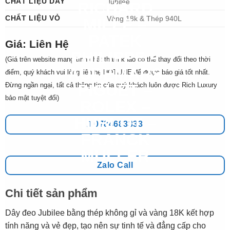
CHẤT LIỆU DÂY
Jubilee
CHẤT LIỆU VỎ
Vàng 18k & Thép 940L
Giá: Liên Hệ
(Giá trên website mang tính chất tham khảo có thể thay đổi theo thời
điểm, quý khách vui lòng liên hệ HOTLINE để được báo giá tốt nhất.
Đừng ngần ngại, tất cả thông tin của quý khách luôn được Rich Luxury
bảo mật tuyệt đối)
0784683333
Zalo Call
Chi tiết sản phẩm
Dây đeo Jubilee bằng thép không gỉ và vàng 18K kết hợp
tính năng và vẻ đẹp, tạo nên sự tinh tế và đẳng cấp cho