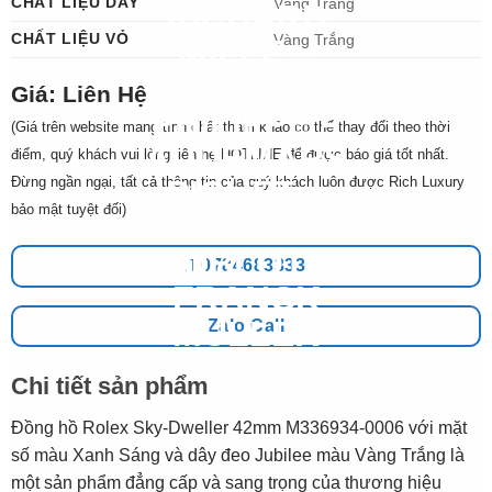
CHẤT LIỆU DÂY
Vàng Trắng
CHẤT LIỆU VỎ
Vàng Trắng
Giá: Liên Hệ
(Giá trên website mang tính chất tham khảo có thể thay đổi theo thời
điểm, quý khách vui lòng liên hệ HOTLINE để được báo giá tốt nhất.
Đừng ngần ngại, tất cả thông tin của quý khách luôn được Rich Luxury
bảo mật tuyệt đối)
0784683333
Zalo Call
Chi tiết sản phẩm
Đồng hồ Rolex Sky-Dweller 42mm M336934-0006 với mặt
số màu Xanh Sáng và dây đeo Jubilee màu Vàng Trắng là
một sản phẩm đẳng cấp và sang trọng của thương hiệu