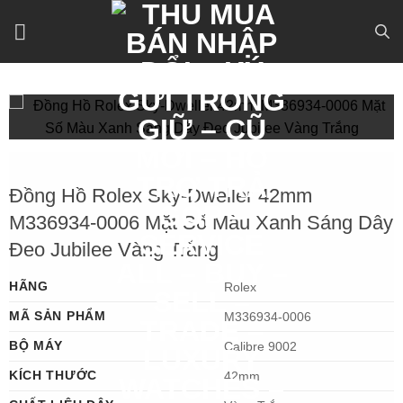
Bỏ
qua
nội
dung
Đồng Hồ Rolex Sky-Dweller 42mm
M336934-0006 Mặt Số Màu Xanh Sáng Dây
Đeo Jubilee Vàng Trắng
HÃNG
Rolex
MÃ SẢN PHẨM
M336934-0006
BỘ MÁY
Calibre 9002
KÍCH THƯỚC
42mm