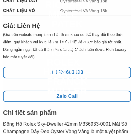
CHẤT LIỆU DÂY
Oystersteel Và Vàng 18k
CHẤT LIỆU VỎ
Oystersteel Và Vàng 18k
Giá: Liên Hệ
(Giá trên website mang tính chất tham khảo có thể thay đổi theo thời
điểm, quý khách vui lòng liên hệ HOTLINE để được báo giá tốt nhất.
Đừng ngần ngại, tất cả thông tin của quý khách luôn được Rich Luxury
bảo mật tuyệt đối)
0784683333
Zalo Call
Chi tiết sản phẩm
Đồng Hồ Rolex Sky-Dweller 42mm M336933-0001 Mặt Số
Champagne Dây Đeo Oyster Vàng Vàng là một tuyệt phẩm