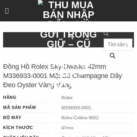
Bỏ
qua
nội
dung
Tìm
kiếm
sản
phẩm
Đồng Hồ Rolex Sky-Dweller 42mm
M336933-0001 Mặt Số Champagne Dây
Đeo Oyster Vàng Vàng
HÃNG
Rolex
MÃ SẢN PHẨM
M336933-0001
BỘ MÁY
Rolex Calibre 9002
KÍCH THƯỚC
42mm