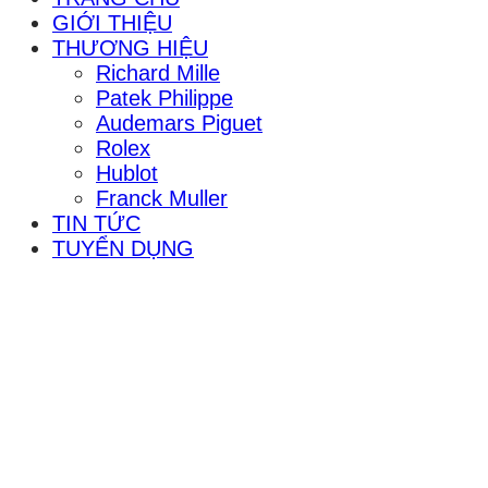
GIỚI THIỆU
THƯƠNG HIỆU
Richard Mille
Patek Philippe
Audemars Piguet
Rolex
Hublot
Franck Muller
TIN TỨC
TUYỂN DỤNG