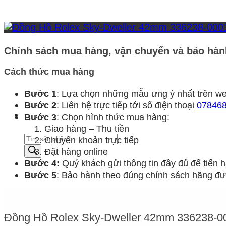
phẩm
Chính sách mua hàng, vận chuyển và bảo hàn
Cách thức mua hàng
Bước 1
: Lựa chọn những mẫu ưng ý nhất trên we
Bước 2
: Liên hệ trực tiếp tới số điện thoại
07846
Bước 3
: Chọn hình thức mua hàng:
Giao hàng – Thu tiền
Tìm
Chuyển khoản trực tiếp
kiếm
Đặt hàng online
sản
Bước 4:
Quý khách gửi thông tin đầy đủ để tiến
phẩm
Bước 5
: Bảo hành theo đúng chính sách hãng đưa
Đồng Hồ Rolex Sky-Dweller 42mm 336238-00