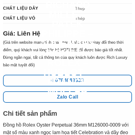
CHẤT LIỆU DÂY
Thép
CHẤT LIỆU VỎ
Thép
Giá: Liên Hệ
(Giá trên website mang tính chất tham khảo có thể thay đổi theo thời
điểm, quý khách vui lòng liên hệ HOTLINE để được báo giá tốt nhất.
Đừng ngần ngại, tất cả thông tin của quý khách luôn được Rich Luxury
bảo mật tuyệt đối)
0784683333
Zalo Call
Chi tiết sản phẩm
Đồng hồ Rolex Oyster Perpetual 36mm M126000-0009 với
mặt số màu xanh ngọc lam họa tiết Celebration và dây đeo