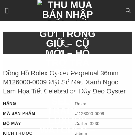
Bỏ
qua
nội
dung
Đồng Hồ Rolex Oyster Perpetual 36mm
M126000-0009 Mặt Số Màu Xanh Ngọc
Lam Họa Tiết Celebration Dây Đeo Oyster
HÃNG
Rolex
MÃ SẢN PHẨM
M126000-0009
BỘ MÁY
Calibre 3230
KÍCH THƯỚC
36mm