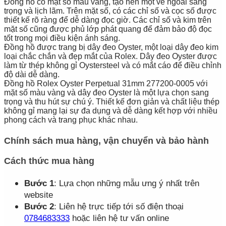
Đồng hồ có mặt số màu vàng, tạo nên một vẻ ngoài sang
trọng và lịch lãm. Trên mặt số, có các chỉ số và cọc số được
thiết kế rõ ràng để dễ dàng đọc giờ. Các chỉ số và kim trên
mặt số cũng được phủ lớp phát quang để đảm bảo độ đọc
tốt trong mọi điều kiện ánh sáng.
Đồng hồ được trang bị dây đeo Oyster, một loại dây đeo kim
loại chắc chắn và đẹp mắt của Rolex. Dây đeo Oyster được
làm từ thép không gỉ Oystersteel và có mắt cáo để điều chỉnh
độ dài dễ dàng.
Đồng hồ Rolex Oyster Perpetual 31mm 277200-0005 với
mặt số màu vàng và dây đeo Oyster là một lựa chọn sang
trọng và thu hút sự chú ý. Thiết kế đơn giản và chất liệu thép
không gỉ mang lại sự đa dụng và dễ dàng kết hợp với nhiều
phong cách và trang phục khác nhau.
Chính sách mua hàng, vận chuyển và bảo hành
Cách thức mua hàng
Bước 1
: Lựa chọn những mẫu ưng ý nhất trên
website
Bước 2
: Liên hệ trực tiếp tới số điện thoại
0784683333
hoặc liên hệ tư vấn online