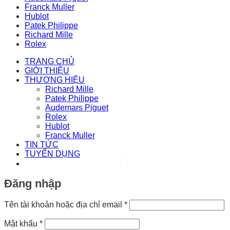
Franck Muller
Hublot
Patek Philippe
Richard Mille
Rolex
TRANG CHỦ
GIỚI THIỆU
THƯƠNG HIỆU
Richard Mille
Patek Philippe
Audemars Piguet
Rolex
Hublot
Franck Muller
TIN TỨC
TUYỂN DỤNG
Đăng nhập
Bắt
Tên tài khoản hoặc địa chỉ email
*
buộc
Bắt
Mật khẩu
*