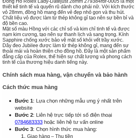
Đồng Hồ Rolex Lady-Datejust 28mm 279384rbr-0005 là một
thiết kế tinh tế và quyến rũ dành cho phái nữ. Với kích thước
vỏ 28mm, đồng hồ mang đến vẻ đẹp nhỏ gọn và thu hút.
Chất liệu vỏ được làm từ thép không gỉ tạo nên sự bền bỉ và
độ bền cao.
Mặt số màu Hồng với các chỉ số và kim chỉ tinh tế và được
nạm kim cương, tạo nên sự thanh lịch và sang trọng. Kính
Sapphire chống xước bảo vệ mặt số khỏi vết trầy xước.
Dây đeo Jubilee được làm từ thép không gỉ, mang đến sự
thoải mái và hoàn thiện cho đồng hồ. Đây là một sản phẩm
đẳng cấp của Rolex, thể hiện sự chất lượng và phong cách
tinh tế của thương hiệu danh tiếng này.
Chính sách mua hàng, vận chuyển và bảo hành
Cách thức mua hàng
Bước 1
: Lựa chọn những mẫu ưng ý nhất trên
website
Bước 2
: Liên hệ trực tiếp tới số điện thoại
0784683333
hoặc liên hệ tư vấn online
Bước 3
: Chọn hình thức mua hàng:
Giao hàng – Thu tiền