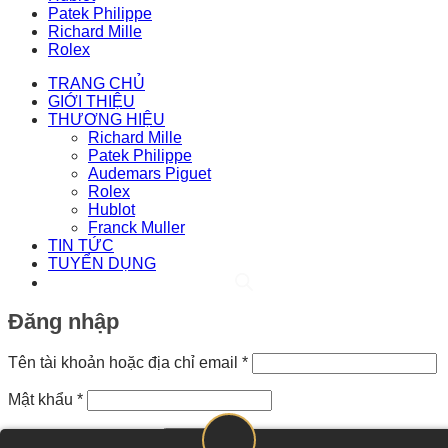
Patek Philippe
Richard Mille
Rolex
TRANG CHỦ
GIỚI THIỆU
THƯƠNG HIỆU
Richard Mille
Patek Philippe
Audemars Piguet
Rolex
Hublot
Franck Muller
TIN TỨC
TUYỂN DỤNG
Đăng nhập
Bắt
Tên tài khoản hoặc địa chỉ email
*
buộc
Bắt
Mật khẩu
*
buộc
Ghi nhớ mật khẩu
Đăng nhập