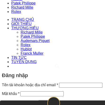
Patek Philippe
Richard Mille
Rolex
TRANG CHỦ
GIỚI THIỆU
THƯƠNG HIỆU
Richard Mille
Patek Philippe
Audemars Piguet
Rolex
Hublot
Franck Muller
TIN TỨC
TUYỂN DỤNG
Đăng nhập
Bắt
Tên tài khoản hoặc địa chỉ email
*
buộc
Bắt
Mật khẩu
*
buộc
Ghi nhớ mật khẩu
Đăng nhập