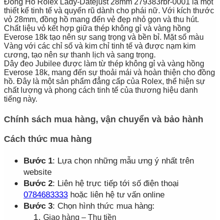
Đồng Hồ Rolex Lady-Datejust 28mm 279383rbr-0001 là một
thiết kế tinh tế và quyến rũ dành cho phái nữ. Với kích thước
vỏ 28mm, đồng hồ mang đến vẻ đẹp nhỏ gọn và thu hút.
Chất liệu vỏ kết hợp giữa thép không gỉ và vàng hồng
Everose 18k tạo nên sự sang trọng và bền bỉ. Mặt số màu
Vàng với các chỉ số và kim chỉ tinh tế và được nạm kim
cương, tạo nên sự thanh lịch và sang trọng.
Dây đeo Jubilee được làm từ thép không gỉ và vàng hồng
Everose 18k, mang đến sự thoải mái và hoàn thiện cho đồng
hồ. Đây là một sản phẩm đẳng cấp của Rolex, thể hiện sự
chất lượng và phong cách tinh tế của thương hiệu danh
tiếng này.
Chính sách mua hàng, vận chuyển và bảo hành
Cách thức mua hàng
Bước 1
: Lựa chọn những mẫu ưng ý nhất trên
website
Bước 2
: Liên hệ trực tiếp tới số điện thoại
0784683333
hoặc liên hệ tư vấn online
Bước 3
: Chọn hình thức mua hàng:
Giao hàng – Thu tiền