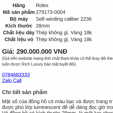
Hãng
Rolex
Mã sản phẩm
279173-0004
Bộ máy
Self-winding caliber 2236
Kích thước
28mm
Chất liệu dây
Thép không gỉ, Vàng 18k
Chất liệu vỏ
Thép không gỉ, Vàng 18k
Giá: 290.000.000 VNĐ
(Giá trên website mang tính chất tham khảo có thể thay đổi theo 
luôn được Rich Luxury bảo mật tuyệt đối)
0784683333
Zalo Call
Chi tiết sản phẩm
Mặt số của đồng hồ có màu bạc và được trang trí
được phủ lớp luminescent để dễ dàng đọc giờ tron
Vỏ đồng hồ có kích thước 28mm, là một lựa chọn