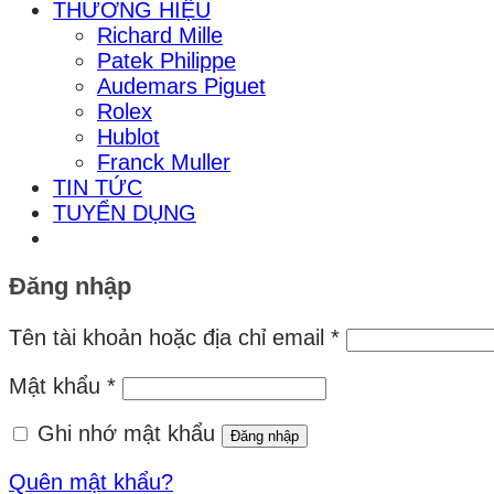
THƯƠNG HIỆU
Richard Mille
Patek Philippe
Audemars Piguet
Rolex
Hublot
Franck Muller
TIN TỨC
TUYỂN DỤNG
Đăng nhập
Bắt
Tên tài khoản hoặc địa chỉ email
*
buộc
Bắt
Mật khẩu
*
buộc
Ghi nhớ mật khẩu
Đăng nhập
Quên mật khẩu?