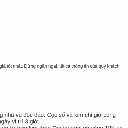
 nhất. Đừng ngần ngại, tất cả thông tin của quý khách
g nhã và độc đáo. Cọc số và kim chỉ giờ cũng
ày vị trí 3 giờ.
làm từ hợp kim thép Oystersteel và vàng 18K và