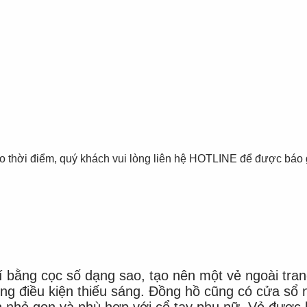
thời điểm, quý khách vui lòng liên hệ HOTLINE để được báo giá tốt
 bằng cọc số dạng sao, tạo nên một vẻ ngoài tran
g điều kiện thiếu sáng. Đồng hồ cũng có cửa sổ ng
 nhỏ gọn và phù hợp với cổ tay phụ nữ. Vỏ được 