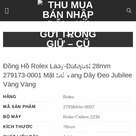
Bỏ
qua
nội
dung
Đồng Hồ Rolex Lady-Datejust 28mm
279173-0001 Mặt Số Vàng Dây Đeo Jubilee
Vàng Vàng
HÃNG
Rolex
MÃ SẢN PHẨM
279384rbr-0007
BỘ MÁY
Rolex Calibre 2236
KÍCH THƯỚC
28mm