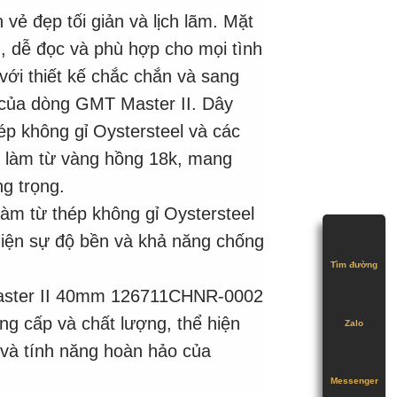
vẻ đẹp tối giản và lịch lãm. Mặt
g, dễ đọc và phù hợp cho mọi tình
ới thiết kế chắc chắn và sang
g của dòng GMT Master II. Dây
ép không gỉ Oystersteel và các
kết làm từ vàng hồng 18k, mang
g trọng.
àm từ thép không gỉ Oystersteel
hiện sự độ bền và khả năng chống
Tìm đường
ster II 40mm 126711CHNR-0002
ng cấp và chất lượng, thể hiện
Zalo
 và tính năng hoàn hảo của
Messenger