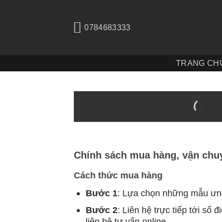
Bỏ
qua
0784683333
nội
dung
TRANG CH
Chính sách mua hàng, vận chu
Cách thức mua hàng
Bước 1
: Lựa chọn những mẫu ưng
Bước 2
: Liên hệ trực tiếp tới số đ
liên hệ tư vấn online