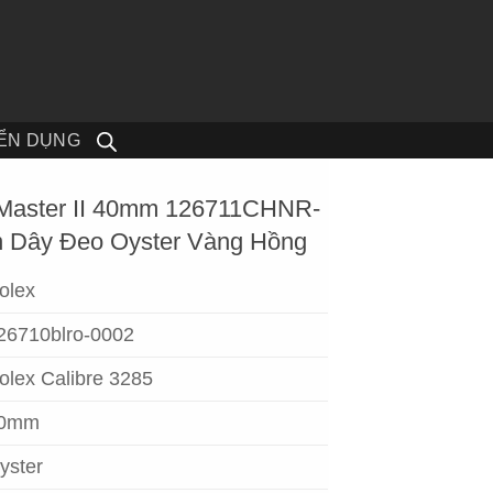
ỂN DỤNG
Master II 40mm 126711CHNR-
 Dây Đeo Oyster Vàng Hồng
olex
26710blro-0002
olex Calibre 3285
0mm
yster