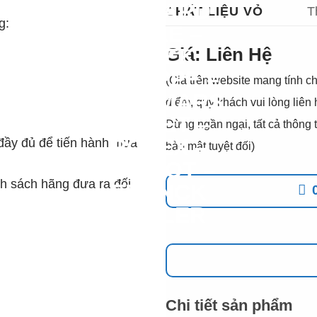
CHẤT LIỆU VỎ
T
g:
Giá: Liên Hệ
(Giá trên website mang tính ch
điểm, quý khách vui lòng liên
Đừng ngần ngại, tất cả thôn
đầy đủ để tiến hành mua
bảo mật tuyệt đối)
h sách hãng đưa ra đối
Chi tiết sản phẩm