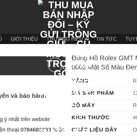
Ủ
GIỚI THIỆU
THƯƠNG HIỆU
TIN TỨC
TUY
Đồng Hồ Rolex GMT 
0002 Mặt Số Màu Đen
HÃNG
R
MÃ SẢN PHẨM
1
yển và bảo hành
BỘ MÁY
R
KÍCH THƯỚC
4
 ý nhất trên website
iện thoại
0784683333
hoặc
CHẤT LIỆU DÂY
O