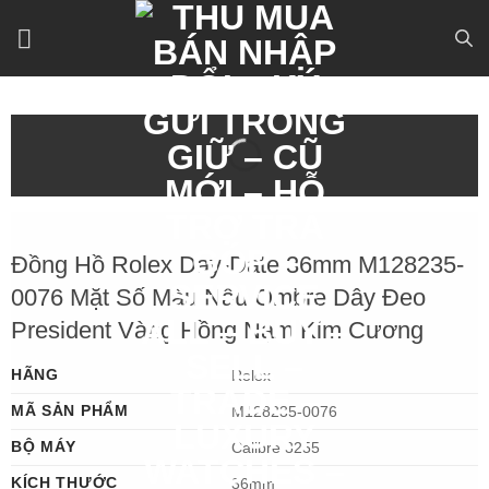
Bỏ
qua
nội
dung
Đồng Hồ Rolex Day-Date 36mm M128235-
0076 Mặt Số Màu Nâu Ombre Dây Đeo
President Vàng Hồng Nạm Kim Cương
HÃNG
Rolex
MÃ SẢN PHẨM
M128235-0076
BỘ MÁY
Calibre 3255
KÍCH THƯỚC
36mm