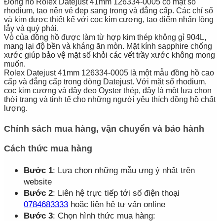
Đồng hồ Rolex Datejust 41mm 126334-0005 có mặt số
rhodium, tạo nên vẻ đẹp sang trọng và đẳng cấp. Các chỉ số
và kim được thiết kế với cọc kim cương, tạo điểm nhấn lộng
lẫy và quý phái.
Vỏ của đồng hồ được làm từ hợp kim thép không gỉ 904L,
mang lại độ bền và kháng ăn mòn. Mặt kính sapphire chống
xước giúp bảo vệ mặt số khỏi các vết trầy xước không mong
muốn.
Rolex Datejust 41mm 126334-0005 là một mẫu đồng hồ cao
cấp và đẳng cấp trong dòng Datejust. Với mặt số rhodium,
cọc kim cương và dây đeo Oyster thép, đây là một lựa chọn
thời trang và tinh tế cho những người yêu thích đồng hồ chất
lượng.
Chính sách mua hàng, vận chuyển và bảo hành
Cách thức mua hàng
Bước 1
: Lựa chọn những mẫu ưng ý nhất trên
website
Bước 2
: Liên hệ trực tiếp tới số điện thoại
0784683333
hoặc liên hệ tư vấn online
Bước 3
: Chọn hình thức mua hàng: