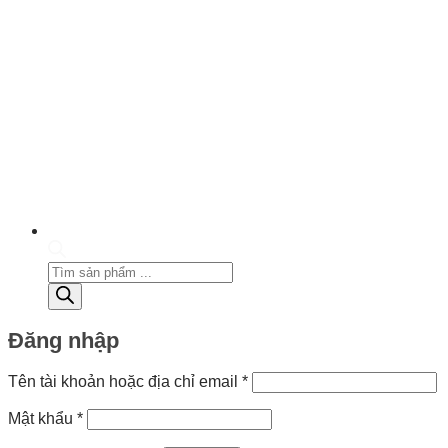
Tìm
kiếm
sản
phẩm
Đăng nhập
Bắt
Tên tài khoản hoặc địa chỉ email
*
buộc
Bắt
Mật khẩu
*
buộc