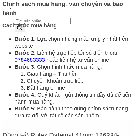
Chính sách mua hàng, vận chuyển và bảo
hành
Tìm
Cách thức mua hàng
kiếm
sản
phẩm
Bước 1
: Lựa chọn những mẫu ưng ý nhất trên
website
Bước 2
: Liên hệ trực tiếp tới số điện thoại
0784683333
hoặc liên hệ tư vấn online
Bước 3
: Chọn hình thức mua hàng:
Giao hàng – Thu tiền
Chuyển khoản trực tiếp
Đặt hàng online
Bước 4:
Quý khách gửi thông tin đầy đủ để tiến
hành mua hàng.
Bước 5
: Bảo hành theo đúng chính sách hãng
đưa ra đối với tất cả các sản phẩm.
Đồng Hồ Rolex Datejust 41mm 126334-