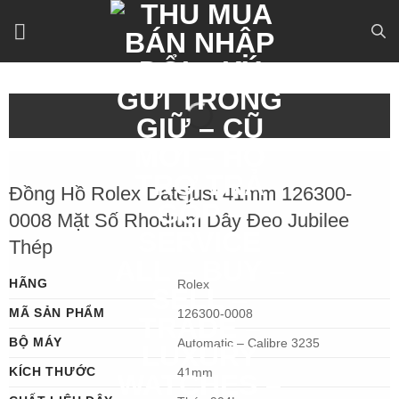
Bỏ
qua
nội
dung
Đồng Hồ Rolex Datejust 41mm 126300-
0008 Mặt Số Rhodium Dây Đeo Jubilee
Thép
HÃNG
Rolex
MÃ SẢN PHẨM
126300-0008
BỘ MÁY
Automatic – Calibre 3235
KÍCH THƯỚC
41mm