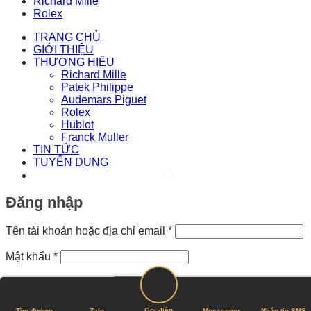
Richard Mille
Rolex
TRANG CHỦ
GIỚI THIỆU
THƯƠNG HIỆU
Richard Mille
Patek Philippe
Audemars Piguet
Rolex
Hublot
Franck Muller
TIN TỨC
TUYỂN DỤNG
Đăng nhập
Bắt
Tên tài khoản hoặc địa chỉ email
*
buộc
Bắt
Mật khẩu
*
buộc
Ghi nhớ mật khẩu
Đăng nhập
Quên mật khẩu?
Gọi điện
Tìm đường
Zalo
Messenger
Nhắn tin SMS