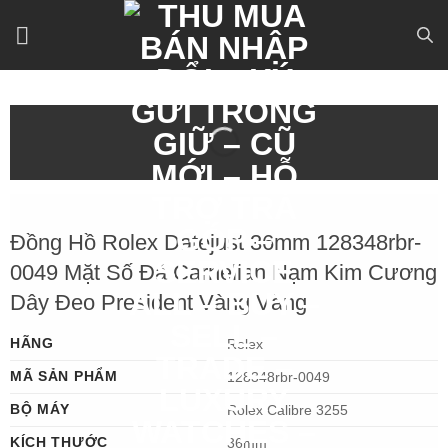
Bỏ
qua
nội
dung
Đồng Hồ Rolex Datejust 36mm 128348rbr-
0049 Mặt Số Đá Carnelian Nạm Kim Cương
Dây Đeo President Vàng Vàng
HÃNG
Rolex
MÃ SẢN PHẨM
128348rbr-0049
BỘ MÁY
Rolex Calibre 3255
KÍCH THƯỚC
36mm