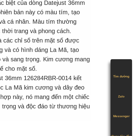
ặc biệt của dòng Datejust 36mm
phiên bản này có màu tím, tạo
 và cá nhân. Màu tím thường
thời trang và phong cách.
 các chỉ số trên mặt số được
g và có hình dáng La Mã, tạo
o và sang trọng. Kim cương mang
tế cho mặt số.
Tìm đường
ust 36mm 126284RBR-0014 kết
ọc La Mã kim cương và dây đeo
t hợp này, nó mang đến một chiếc
Zalo
 trọng và độc đáo từ thương hiệu
Messenger