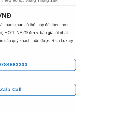
Thép 904L, Vàng Trắng 18k
 VNĐ
ất tham khảo có thể thay đổi theo thời
 hệ HOTLINE để được báo giá tốt nhất.
g tin của quý khách luôn được Rich Luxury
0784683333
Zalo Call