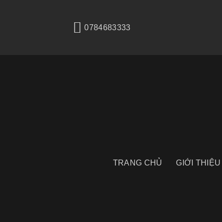
Bỏ
qua
0784683333
nội
dung
TRANG CHỦ
GIỚI THIỆU