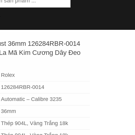
m
ejust 36mm 126284RBR-0014
̣c La Mã Kim Cương Dây Đeo
Rolex
126284RBR-0014
Automatic – Calibre 3235
36mm
Thép 904L, Vàng Trắng 18k