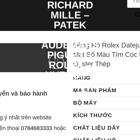
kiếm
sản
phẩ
Đồng Hồ Rolex Dat
Mặt Số Màu Tím Co
Oyster Thép
HÃNG
MÃ SẢN PHẨM
yển và bảo hành
BỘ MÁY
KÍCH THƯỚC
 ý nhất trên website
CHẤT LIỆU DÂY
iện thoại
0784683333
hoặc