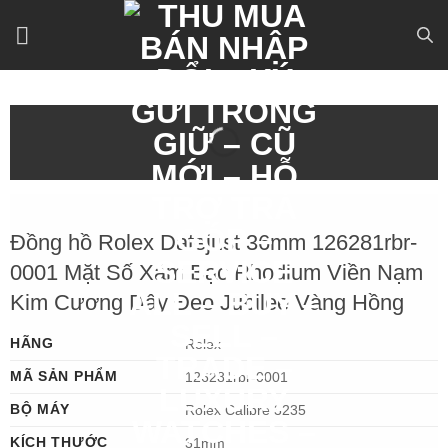
Bỏ
qua
nội
dung
Đồng hồ Rolex Datejust 36mm 126281rbr-
0001 Mặt Số Xám Bạc Rhodium Viền Nạm
Kim Cương Dây Đeo Jubilee Vàng Hồng
HÃNG
Rolex
MÃ SẢN PHẨM
126281rbr-0001
BỘ MÁY
Rolex Calibre 3235
KÍCH THƯỚC
31mm