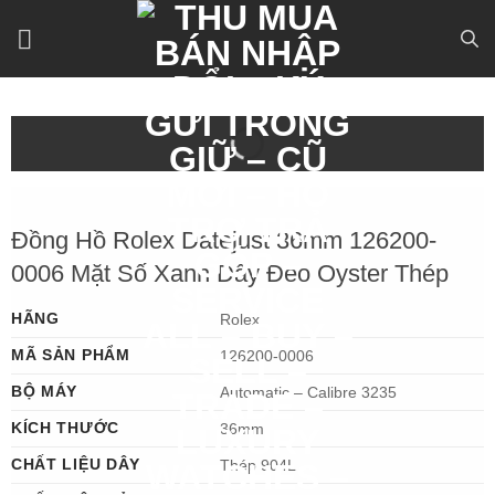
Bỏ
qua
nội
dung
Đồng Hồ Rolex Datejust 36mm 126200-
0006 Mặt Số Xanh Dây Đeo Oyster Thép
HÃNG
Rolex
MÃ SẢN PHẨM
126200-0006
BỘ MÁY
Automatic – Calibre 3235
KÍCH THƯỚC
36mm
CHẤT LIỆU DÂY
Thép 904L