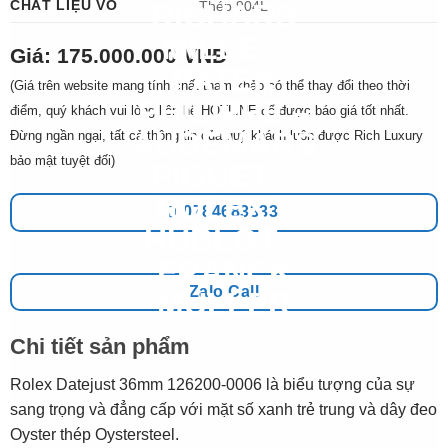
CHẤT LIỆU VỎ
Thép 904L
Giá: 175.000.000 VNĐ
(Giá trên website mang tính chất tham khảo có thể thay đổi theo thời
điểm, quý khách vui lòng liên hệ HOTLINE để được báo giá tốt nhất.
Đừng ngần ngại, tất cả thông tin của quý khách luôn được Rich Luxury
bảo mật tuyệt đối)
0784683333
Zalo Call
Chi tiết sản phẩm
Rolex Datejust 36mm 126200-0006 là biểu tượng của sự
sang trọng và đẳng cấp với mặt số xanh trẻ trung và dây đeo
Oyster thép Oystersteel.