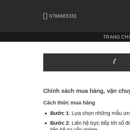
Bỏ
qua
0784683333
nội
dung
TRANG CH
Chính sách mua hàng, vận chu
Cách thức mua hàng
Bước 1
: Lựa chọn những mẫu ưng
Bước 2
: Liên hệ trực tiếp tới số đ
liên hệ tư vấn online