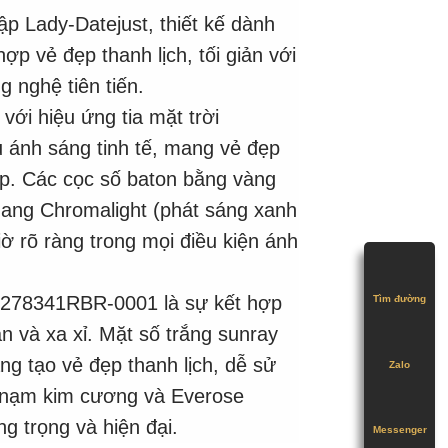
p Lady-Datejust, thiết kế dành
hợp vẻ đẹp thanh lịch, tối giản với
g nghệ tiên tiến.
với hiệu ứng tia mặt trời
u ánh sáng tinh tế, mang vẻ đẹp
ợp. Các cọc số baton bằng vàng
ang Chromalight (phát sáng xanh
 rõ ràng trong mọi điều kiện ánh
278341RBR-0001 là sự kết hợp
Tìm đường
ản và xa xỉ. Mặt số trắng sunray
ng tạo vẻ đẹp thanh lịch, dễ sử
Zalo
h nạm kim cương và Everose
g trọng và hiện đại.
Messenger