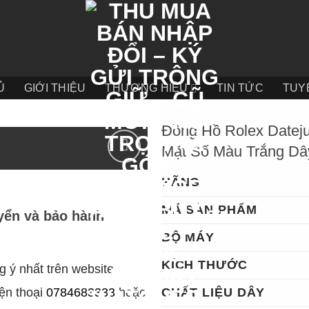
Ủ
GIỚI THIỆU
THƯƠNG HIỆU
TIN TỨC
TUY
Đồng Hồ Rolex Dat
Mặt Số Màu Trắng 
HÃNG
MÃ SẢN PHẨM
yển và bảo hành
BỘ MÁY
KÍCH THƯỚC
 ý nhất trên website
iện thoại
0784683333
hoặc
CHẤT LIỆU DÂY