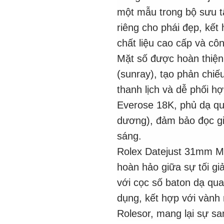
một mẫu trong bộ sưu tậ
riêng cho phái đẹp, kết 
chất liệu cao cấp và côn
Mặt số được hoàn thiện 
(sunray), tạo phản chiế
thanh lịch và dễ phối h
Everose 18K, phủ dạ qu
dương), đảm bảo đọc giờ
sáng.
Rolex Datejust 31mm M
hoàn hảo giữa sự tối gi
với cọc số baton dạ qua
dụng, kết hợp với vàn
Rolesor, mang lại sự san