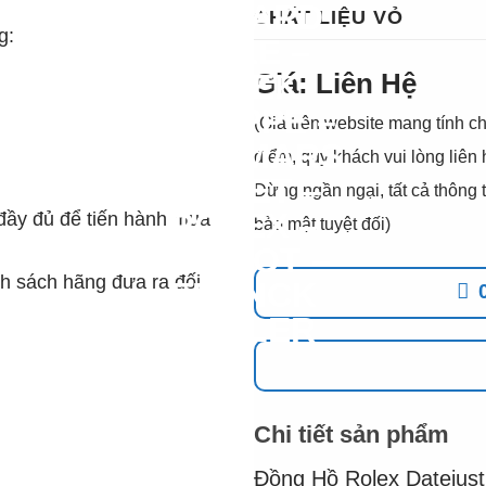
CHẤT LIỆU VỎ
g:
Giá: Liên Hệ
(Giá trên website mang tính ch
điểm, quý khách vui lòng liên
Đừng ngần ngại, tất cả thôn
đầy đủ để tiến hành mua
bảo mật tuyệt đối)
h sách hãng đưa ra đối
Chi tiết sản phẩm
Đồng Hồ Rolex Dateju