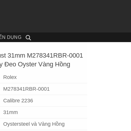
ỂN DỤNG
ejust 31mm M278341RBR-0001
Dây Đeo Oyster Vàng Hồng
Rolex
M278341RBR-0001
Calibre 2236
31mm
Oystersteel và Vàng Hồng