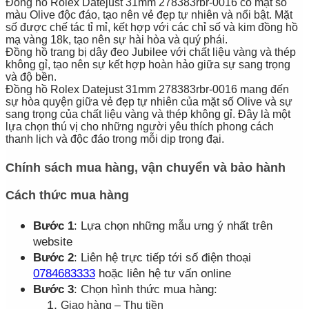
Đồng hồ Rolex Datejust 31mm 278383rbr-0016 có mặt số
màu Olive độc đáo, tạo nên vẻ đẹp tự nhiên và nổi bật. Mặt
số được chế tác tỉ mỉ, kết hợp với các chỉ số và kim đồng hồ
mạ vàng 18k, tạo nên sự hài hòa và quý phái.
Đồng hồ trang bị dây đeo Jubilee với chất liệu vàng và thép
không gỉ, tạo nên sự kết hợp hoàn hảo giữa sự sang trọng
và độ bền.
Đồng hồ Rolex Datejust 31mm 278383rbr-0016 mang đến
sự hòa quyện giữa vẻ đẹp tự nhiên của mặt số Olive và sự
sang trọng của chất liệu vàng và thép không gỉ. Đây là một
lựa chọn thú vị cho những người yêu thích phong cách
thanh lịch và độc đáo trong mỗi dịp trọng đại.
Chính sách mua hàng, vận chuyển và bảo hành
Cách thức mua hàng
Bước 1
: Lựa chọn những mẫu ưng ý nhất trên
website
Bước 2
: Liên hệ trực tiếp tới số điện thoại
0784683333
hoặc liên hệ tư vấn online
Bước 3
: Chọn hình thức mua hàng:
Giao hàng – Thu tiền