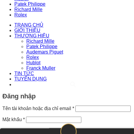
Patek Philippe
Richard Mille
Rolex
TRANG CHỦ
GIỚI THIỆU
THƯƠNG HIỆU
Richard Mille
Patek Philippe
Audemars Piguet
Rolex
Hublot
Franck Muller
TIN TỨC
TUYỂN DỤNG
Đăng nhập
Bắt
Tên tài khoản hoặc địa chỉ email
*
buộc
Bắt
Mật khẩu
*
buộc
Ghi nhớ mật khẩu
Đăng nhập