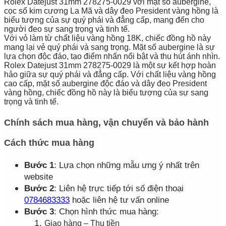
Rolex Datejust 31mm 278275-0029 với mặt số aubergine,
cọc số kim cương La Mã và dây đeo President vàng hồng là
biểu tượng của sự quý phái và đẳng cấp, mang đến cho
người đeo sự sang trọng và tinh tế.
Với vỏ làm từ chất liệu vàng hồng 18K, chiếc đồng hồ này
mang lại vẻ quý phái và sang trọng. Mặt số aubergine là sự
lựa chọn độc đáo, tạo điểm nhấn nổi bật và thu hút ánh nhìn.
Rolex Datejust 31mm 278275-0029 là một sự kết hợp hoàn
hảo giữa sự quý phái và đẳng cấp. Với chất liệu vàng hồng
cao cấp, mặt số aubergine độc đáo và dây đeo President
vàng hồng, chiếc đồng hồ này là biểu tượng của sự sang
trọng và tinh tế.
Chính sách mua hàng, vận chuyển và bảo hành
Cách thức mua hàng
Bước 1
: Lựa chọn những mẫu ưng ý nhất trên
website
Bước 2
: Liên hệ trực tiếp tới số điện thoại
0784683333
hoặc liên hệ tư vấn online
Bước 3
: Chọn hình thức mua hàng:
Giao hàng – Thu tiền