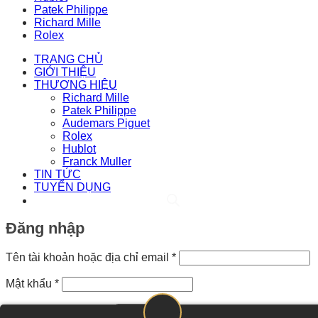
Patek Philippe
Richard Mille
Rolex
TRANG CHỦ
GIỚI THIỆU
THƯƠNG HIỆU
Richard Mille
Patek Philippe
Audemars Piguet
Rolex
Hublot
Franck Muller
TIN TỨC
TUYỂN DỤNG
Đăng nhập
Bắt
Tên tài khoản hoặc địa chỉ email
*
buộc
Bắt
Mật khẩu
*
buộc
Ghi nhớ mật khẩu
Đăng nhập