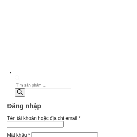
Tìm
kiếm
sản
phẩm
Đăng nhập
Bắt
Tên tài khoản hoặc địa chỉ email
*
buộc
Bắt
Mật khẩu
*