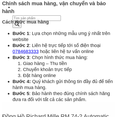
Chính sách mua hàng, vận chuyển và bảo
hành
Tìm
Cách thức mua hàng
kiếm
sản
phẩm
Bước 1
: Lựa chọn những mẫu ưng ý nhất trên
website
Bước 2
: Liên hệ trực tiếp tới số điện thoại
0784683333
hoặc liên hệ tư vấn online
Bước 3
: Chọn hình thức mua hàng:
Giao hàng – Thu tiền
Chuyển khoản trực tiếp
Đặt hàng online
Bước 4:
Quý khách gửi thông tin đầy đủ để tiến
hành mua hàng.
Bước 5
: Bảo hành theo đúng chính sách hãng
đưa ra đối với tất cả các sản phẩm.
Đồng Hồ Richard Mille RM 74-2 Automatic