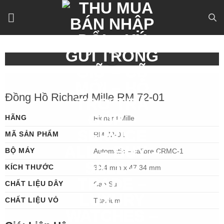
Bỏ
qua
nội
dung
Đồng Hồ Richard Mille RM 72-01
HÃNG
Richard Mille
MÃ SẢN PHẨM
RM 72-01
BỘ MÁY
Automatic – calibre CRMC-1
KÍCH THƯỚC
38.4 mm x 47.34 mm
CHẤT LIỆU DÂY
Cao Su
CHẤT LIỆU VỎ
Titanium