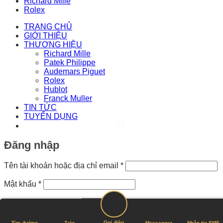
Richard Mille
Rolex
TRANG CHỦ
GIỚI THIỆU
THƯƠNG HIỆU
Richard Mille
Patek Philippe
Audemars Piguet
Rolex
Hublot
Franck Muller
TIN TỨC
TUYỂN DỤNG
Đăng nhập
Bắt
Tên tài khoản hoặc địa chỉ email
*
buộc
Bắt
Mật khẩu
*
buộc
Ghi nhớ mật khẩu
Đăng nhập
Quên mật khẩu?
Gọi điện
Tìm đường
Zalo
Messenger
Nhắn tin SMS