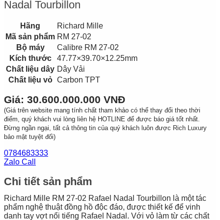
Nadal Tourbillon
Hãng
Richard Mille
Mã sản phẩm
RM 27-02
Bộ máy
Calibre RM 27-02
Kích thước
47.77×39.70×12.25mm
Chất liệu dây
Dây Vải
Chất liệu vỏ
Carbon TPT
Giá: 30.600.000.000 VNĐ
(Giá trên website mang tính chất tham khảo có thể thay đổi theo thời
điểm, quý khách vui lòng liên hệ HOTLINE để được báo giá tốt nhất.
Đừng ngần ngại, tất cả thông tin của quý khách luôn được Rich Luxury
bảo mật tuyệt đối)
0784683333
Zalo Call
Chi tiết sản phẩm
Richard Mille RM 27-02 Rafael Nadal Tourbillon là một tác
phẩm nghệ thuật đồng hồ độc đáo, được thiết kế để vinh
danh tay vợt nổi tiếng Rafael Nadal. Với vỏ làm từ các chất