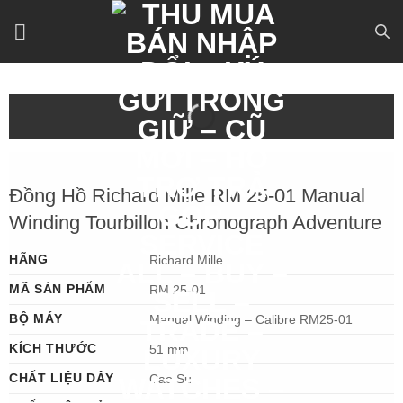
Bỏ
qua
nội
dung
Đồng Hồ Richard Mille RM 25-01 Manual
Winding Tourbillon Chronograph Adventure
HÃNG
Richard Mille
MÃ SẢN PHẨM
RM 25-01
BỘ MÁY
Manual Winding – Calibre RM25-01
KÍCH THƯỚC
51 mm
CHẤT LIỆU DÂY
Cao Su