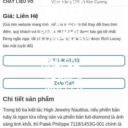
CHẤT LIỆU VỎ
Vàng trắng 18K và Kim Cương
Giá: Liên Hệ
(Giá trên website mang tính chất tham khảo có thể thay đổi theo thời
điểm, quý khách vui lòng liên hệ HOTLINE để được báo giá tốt nhất.
Đừng ngần ngại, tất cả thông tin của quý khách luôn được Rich Luxury
bảo mật tuyệt đối)
0784683333
Zalo Call
Chi tiết sản phẩm
Trong bộ ba kiệt tác High Jewelry Nautilus, nếu phiên bản
ruby là ngọn lửa nồng nàn và phiên bản full-diamond là ánh
sáng tinh khôi, thì Patek Philippe 7118/1453G-001 chính là