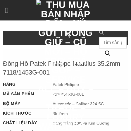
Bỏ
qua
nội
dung
Tìm
kiếm
sản
phẩm
Đồng Hồ Patek Philippe Nautilus 35.2mm
7118/1453G-001
HÃNG
Patek Philippe
MÃ SẢN PHẨM
7118/1453G-001
BỘ MÁY
Automatic – Caliber 324 SC
KÍCH THƯỚC
35.2mm
CHẤT LIỆU DÂY
Vàng trắng 18K và Kim Cương