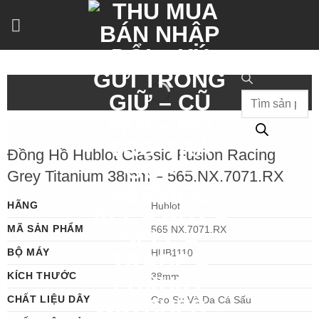
Bỏ
qua
nội
dung
Tìm
kiếm
sản
phẩm
Đồng Hồ Hublot Classic Fusion Racing
Grey Titanium 38mm – 565.NX.7071.RX
HÃNG
Hublot
MÃ SẢN PHẨM
565.NX.7071.RX
BỘ MÁY
HUB1110
KÍCH THƯỚC
38mm
CHẤT LIỆU DÂY
Cao Su Và Da Cá Sấu