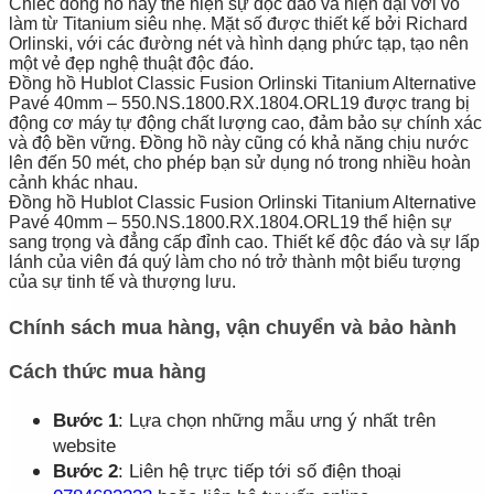
Chiếc đồng hồ này thể hiện sự độc đáo và hiện đại với vỏ
làm từ Titanium siêu nhẹ. Mặt số được thiết kế bởi Richard
Orlinski, với các đường nét và hình dạng phức tạp, tạo nên
một vẻ đẹp nghệ thuật độc đáo.
Đồng hồ Hublot Classic Fusion Orlinski Titanium Alternative
Pavé 40mm – 550.NS.1800.RX.1804.ORL19 được trang bị
động cơ máy tự động chất lượng cao, đảm bảo sự chính xác
và độ bền vững. Đồng hồ này cũng có khả năng chịu nước
lên đến 50 mét, cho phép bạn sử dụng nó trong nhiều hoàn
cảnh khác nhau.
Đồng hồ Hublot Classic Fusion Orlinski Titanium Alternative
Pavé 40mm – 550.NS.1800.RX.1804.ORL19 thể hiện sự
sang trọng và đẳng cấp đỉnh cao. Thiết kế độc đáo và sự lấp
lánh của viên đá quý làm cho nó trở thành một biểu tượng
của sự tinh tế và thượng lưu.
Chính sách mua hàng, vận chuyển và bảo hành
Cách thức mua hàng
Bước 1
: Lựa chọn những mẫu ưng ý nhất trên
website
Bước 2
: Liên hệ trực tiếp tới số điện thoại