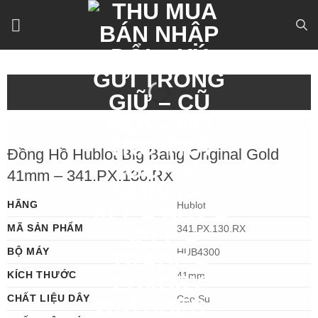
Bỏ
qua
nội
dung
Đồng Hồ Hublot Big Bang Original Gold
41mm – 341.PX.130.RX
HÃNG
Hublot
MÃ SẢN PHẨM
341.PX.130.RX
BỘ MÁY
HUB4300
KÍCH THƯỚC
41mm
CHẤT LIỆU DÂY
Cao Su