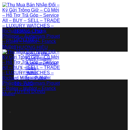
Bỏ
qua
nội
dung
TRANG CHỦ
GIỚI THIỆU
THƯƠNG HIỆU
Richard Mille
Patek Philippe
Audemars Piguet
Rolex
Hublot
Franck Muller
TIN TỨC
TUYỂN DỤNG