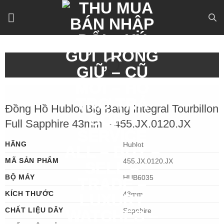
Bỏ
qua
nội
dung
Đồng Hồ Hublot Big Bang Integral Tourbillon
Full Sapphire 43mm – 455.JX.0120.JX
HÃNG
Hublot
MÃ SẢN PHẨM
455.JX.0120.JX
BỘ MÁY
HUB6035
KÍCH THƯỚC
43mm
CHẤT LIỆU DÂY
Sapphire