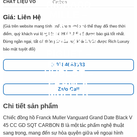
CHẤT LIỆU VỎ
Carbon
Giá: Liên Hệ
(Giá trên website mang tính chất tham khảo có thể thay đổi theo thời
điểm, quý khách vui lòng liên hệ HOTLINE để được báo giá tốt nhất.
Đừng ngần ngại, tất cả thông tin của quý khách luôn được Rich Luxury
bảo mật tuyệt đối)
0784683333
Zalo Call
Chi tiết sản phẩm
Chiếc đồng hồ Franck Muller Vanguard Grand Date Black V
45 CC GD SQT CARBON B là một tác phẩm nghệ thuật
sang trọng, mang đến sự hòa quyện giữa vẻ ngoại hình