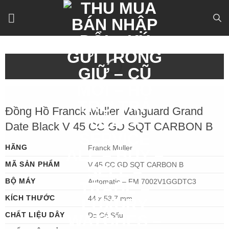
Bỏ
qua
nội
dung
Đồng Hồ Franck Muller Vanguard Grand
Date Black V 45 CC GD SQT CARBON B
HÃNG
Franck Muller
MÃ SẢN PHẨM
V 45 CC GD SQT CARBON B
BỘ MÁY
Automatic – FM 7002V1GGDTC3
KÍCH THƯỚC
44 x 53.7 mm
CHẤT LIỆU DÂY
Da Cá Sấu