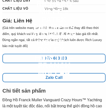
CHẤT LIỆU DÂY
Cao Su Và Da Cá Sấu
CHẤT LIỆU VỎ
Vàng Hồng 18k
Giá: Liên Hệ
(Giá trên website mang tính chất tham khảo có thể thay đổi theo thời
điểm, quý khách vui lòng liên hệ HOTLINE để được báo giá tốt nhất.
Đừng ngần ngại, tất cả thông tin của quý khách luôn được Rich Luxury
bảo mật tuyệt đối)
0784683333
Zalo Call
Chi tiết sản phẩm
Đồng Hồ Franck Muller Vanguard Crazy Hours™ Yachting
là một tuyệt tác độc đáo, nổi bật trong thế giới đồng hồ cao