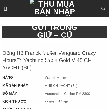
Bỏ
qua
nội
dung
Đồng Hồ Franck Muller Vanguard Crazy
Hours™ Yachting Rose Gold V 45 CH
YACHT (BL)
HÃNG
Franck Muller
MÃ SẢN PHẨM
V 45 CH YACHT (BL)
BỘ MÁY
Automatic – Calibre FM 2800
KÍCH THƯỚC
44mm x 54mm