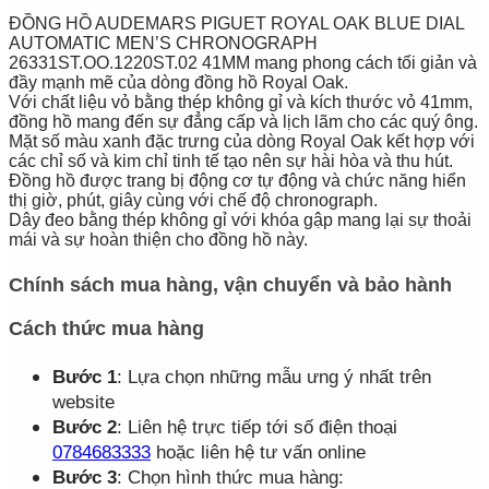
ĐỒNG HỒ AUDEMARS PIGUET ROYAL OAK BLUE DIAL
AUTOMATIC MEN’S CHRONOGRAPH
26331ST.OO.1220ST.02 41MM mang phong cách tối giản và
đầy mạnh mẽ của dòng đồng hồ Royal Oak.
Với chất liệu vỏ bằng thép không gỉ và kích thước vỏ 41mm,
đồng hồ mang đến sự đẳng cấp và lịch lãm cho các quý ông.
Mặt số màu xanh đặc trưng của dòng Royal Oak kết hợp với
các chỉ số và kim chỉ tinh tế tạo nên sự hài hòa và thu hút.
Đồng hồ được trang bị động cơ tự động và chức năng hiển
thị giờ, phút, giây cùng với chế độ chronograph.
Dây đeo bằng thép không gỉ với khóa gập mang lại sự thoải
mái và sự hoàn thiện cho đồng hồ này.
Chính sách mua hàng, vận chuyển và bảo hành
Cách thức mua hàng
Bước 1
: Lựa chọn những mẫu ưng ý nhất trên
website
Bước 2
: Liên hệ trực tiếp tới số điện thoại
0784683333
hoặc liên hệ tư vấn online
Bước 3
: Chọn hình thức mua hàng: